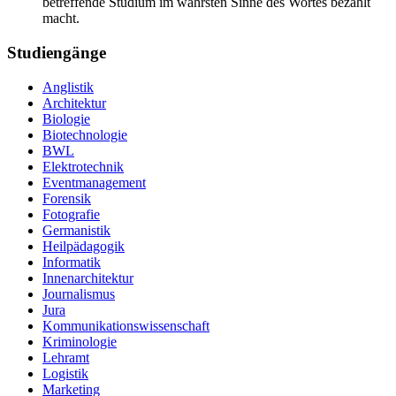
betreffende Studium im wahrsten Sinne des Wortes bezahlt
macht.
Studiengänge
Anglistik
Architektur
Biologie
Biotechnologie
BWL
Elektrotechnik
Eventmanagement
Forensik
Fotografie
Germanistik
Heilpädagogik
Informatik
Innenarchitektur
Journalismus
Jura
Kommunikationswissenschaft
Kriminologie
Lehramt
Logistik
Marketing