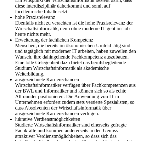
Ein Pluspunkt der Wirtschaftsinformatik besteht darin, dass
diese interdisziplinär daherkommt und somit auf
facettenreiche Inhalte setzt.
hohe Praxisrelevanz
Ebenfalls nicht zu verachten ist die hohe Praxisrelevanz der
Wirtschaftsinformatik, denn ohne moderne IT geht im Job
heute nichts mehr.
Erweiterung der fachlichen Kompetenz
Menschen, die bereits im ökonomischen Umfeld tätig sind
und tagtäglich mit moderner IT arbeiten, haben zuweilen den
Wunsch, ihre dahingehende Fachkompetenz auszubauen.
Eine tolle Gelegenheit dazu bietet das berufsbegleitende
Studium Wirtschaftsinformatik als akademische
Weiterbildung.
ausgezeichnete Karrierechancen
Wirtschaftsinformatiker verfügen über Fachkompetenzen aus
der BWL und Informatiker und können sich so als echte
Allrounder positionieren. Die Anwendung von IT in
Unternehmen erfordert zudem stets versierte Spezialisten, so
dass Absolventen der Wirtschaftsinformatik über
ausgezeichnete Karrierechancen verfügen.
lukrative Verdienstmöglichkeiten
Studierte Wirtschaftsinformatiker sind einerseits gefragte
Fachkräfte und kommen andererseits in den Genuss
attraktiver Verdienstmöglichkeiten, so dass sich das