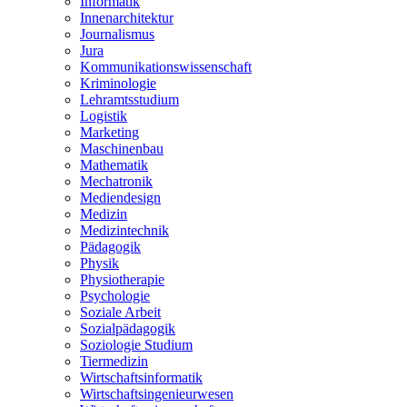
Informatik
Innenarchitektur
Journalismus
Jura
Kommunikationswissenschaft
Kriminologie
Lehramtsstudium
Logistik
Marketing
Maschinenbau
Mathematik
Mechatronik
Mediendesign
Medizin
Medizintechnik
Pädagogik
Physik
Physiotherapie
Psychologie
Soziale Arbeit
Sozialpädagogik
Soziologie Studium
Tiermedizin
Wirtschaftsinformatik
Wirtschaftsingenieurwesen