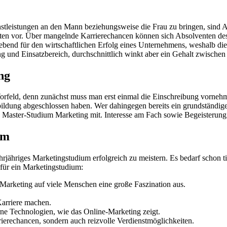
tleistungen an den Mann beziehungsweise die Frau zu bringen, sind A
ten vor. Über mangelnde Karrierechancen können sich Absolventen des 
gebend für den wirtschaftlichen Erfolg eines Unternehmens, weshalb di
ng und Einsatzbereich, durchschnittlich winkt aber ein Gehalt zwische
ng
rfeld, denn zunächst muss man erst einmal die Einschreibung vornehm
fortbildung abgeschlossen haben. Wer dahingegen bereits ein grundständ
es Master-Studium Marketing mit. Interesse am Fach sowie Begeisterung
um
ehrjähriges Marketingstudium erfolgreich zu meistern. Es bedarf schon
 für ein Marketingstudium:
Marketing auf viele Menschen eine große Faszination aus.
Karriere machen.
ne Technologien, wie das Online-Marketing zeigt.
ierechancen, sondern auch reizvolle Verdienstmöglichkeiten.