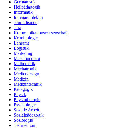
Germanistik
Heilpädagogik
Informatik
Innenarchitektur
Journalismus
Jura
Kommunikationswissenschaft
Kriminologie
Lehramt
Logistik
Marketing
Maschinenbau
Mathematik
Mechatronik
Mediendesign
Medizin
Medizintechnik
Pädagogik
Physik
Physiotherapie
Psychologie
Soziale Arbeit
Sozialpädagogik
Soziologie
Tiermedizin