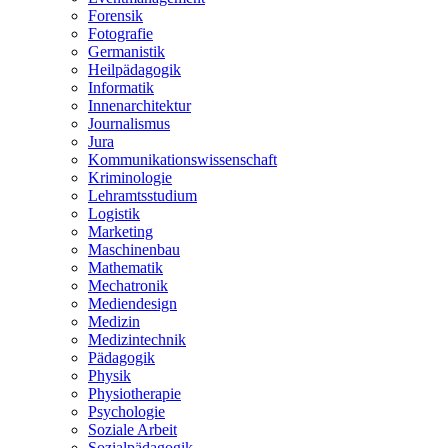
Forensik
Fotografie
Germanistik
Heilpädagogik
Informatik
Innenarchitektur
Journalismus
Jura
Kommunikationswissenschaft
Kriminologie
Lehramtsstudium
Logistik
Marketing
Maschinenbau
Mathematik
Mechatronik
Mediendesign
Medizin
Medizintechnik
Pädagogik
Physik
Physiotherapie
Psychologie
Soziale Arbeit
Sozialpädagogik