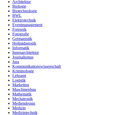
Architektur
Biologie
Biotechnologie
BWL
Elektrotechnik
Eventmanagement
Forensik
Fotografie
Germanistik
Heilpädagogik
Informatik
Innenarchitektur
Journalismus
Jura
Kommunikationswissenschaft
Kriminologie
Lehramt
Logistik
Marketing
Maschinenbau
Mathematik
Mechatronik
Mediendesign
Medizin
Medizintechnik