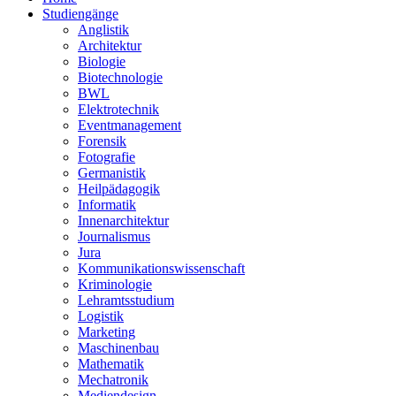
Studiengänge
Anglistik
Architektur
Biologie
Biotechnologie
BWL
Elektrotechnik
Eventmanagement
Forensik
Fotografie
Germanistik
Heilpädagogik
Informatik
Innenarchitektur
Journalismus
Jura
Kommunikationswissenschaft
Kriminologie
Lehramtsstudium
Logistik
Marketing
Maschinenbau
Mathematik
Mechatronik
Mediendesign