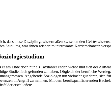
tlich, dass diese Disziplin gewissermaßen zwischen den Geisteswissens
 des Studiums, was ihnen wiederum interessante Karrierechancen verspr
Soziologiestudium
s er am Ende doch nur als Taxifahrer enden werde und sich der Aufwand
s richtige Studienfach gefunden zu haben. Obgleich der berufliche Werd
s unangemessen. Angehende Soziologen tun vielmehr gut daran, sich früh
etenzen in Angriff zu nehmen. Mit dem berufsqualifizierenden Bachelo
tsfelder erschließen: