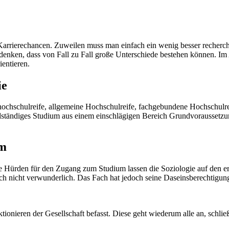
 Karrierechancen. Zuweilen muss man einfach ein wenig besser recherch
denken, dass von Fall zu Fall große Unterschiede bestehen können. Im
entieren.
ie
hochschulreife, allgemeine Hochschulreife, fachgebundene Hochschulrei
ndständiges Studium aus einem einschlägigen Bereich Grundvoraussetzu
um
he Hürden für den Zugang zum Studium lassen die Soziologie auf den er
ich nicht verwunderlich. Das Fach hat jedoch seine Daseinsberechtigun
ktionieren der Gesellschaft befasst. Diese geht wiederum alle an, schlie