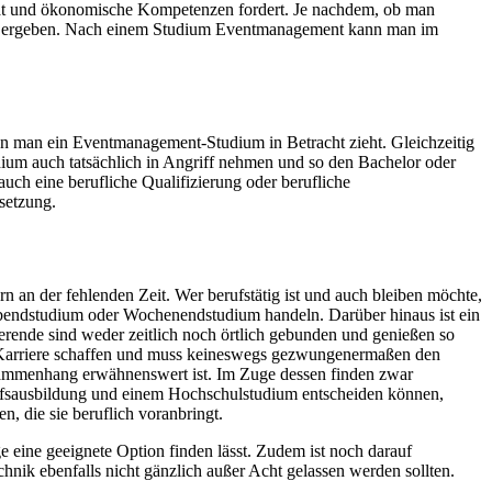
ität und ökonomische Kompetenzen fordert. Je nachdem, ob man
keiten ergeben. Nach einem Studium Eventmanagement kann man im
n man ein Eventmanagement-Studium in Betracht zieht. Gleichzeitig
udium auch tatsächlich in Angriff nehmen und so den Bachelor oder
uch eine berufliche Qualifizierung oder berufliche
setzung.
an der fehlenden Zeit. Wer berufstätig ist und auch bleiben möchte,
Abendstudium oder Wochenendstudium handeln. Darüber hinaus ist ein
erende sind weder zeitlich noch örtlich gebunden und genießen so
de Karriere schaffen und muss keineswegs gezwungenermaßen den
usammenhang erwähnenswert ist. Im Zuge dessen finden zwar
erufsausbildung und einem Hochschulstudium entscheiden können,
, die sie beruflich voranbringt.
e eine geeignete Option finden lässt. Zudem ist noch darauf
ik ebenfalls nicht gänzlich außer Acht gelassen werden sollten.