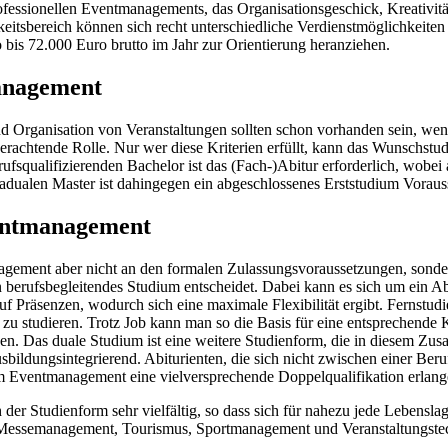
rofessionellen Eventmanagements, das Organisationsgeschick, Kreativ
ätigkeitsbereich können sich recht unterschiedliche Verdienstmöglich
 bis 72.000 Euro brutto im Jahr zur Orientierung heranziehen.
anagement
 Organisation von Veranstaltungen sollten schon vorhanden sein, wen
verachtende Rolle. Nur wer diese Kriterien erfüllt, kann das Wunschst
qualifizierenden Bachelor ist das (Fach-)Abitur erforderlich, wobei a
adualen Master ist dahingegen ein abgeschlossenes Erststudium Voraus
ventmanagement
ement aber nicht an den formalen Zulassungsvoraussetzungen, sondern 
n berufsbegleitendes Studium entscheidet. Dabei kann es sich um ein 
 Präsenzen, wodurch sich eine maximale Flexibilität ergibt. Fernstudi
t zu studieren. Trotz Job kann man so die Basis für eine entsprechen
en. Das duale Studium ist eine weitere Studienform, die in diesem Z
usbildungsintegrierend. Abiturienten, die sich nicht zwischen einer B
 Eventmanagement eine vielversprechende Doppelqualifikation erlangen
r Studienform sehr vielfältig, so dass sich für nahezu jede Lebenslag
Messemanagement, Tourismus, Sportmanagement und Veranstaltungstechn