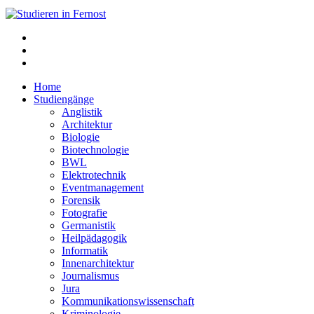
Home
Studiengänge
Anglistik
Architektur
Biologie
Biotechnologie
BWL
Elektrotechnik
Eventmanagement
Forensik
Fotografie
Germanistik
Heilpädagogik
Informatik
Innenarchitektur
Journalismus
Jura
Kommunikationswissenschaft
Kriminologie