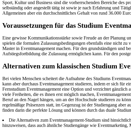
Sport, Kultur und Business sind die vorherrschenden Bereiche des p
selbständig oder angestellt tätig ist sowie je nach Erfahrung und T
Allgemeinen aber ein durchschnittliches Gehalt von rund 36.000 Euro
Voraussetzungen für das Studium Eventm
Eine gewisse Kommunikationsstärke sowie Freude an der Planung und
spielen die formalen Zulassungsbedingungen ebenfalls eine nicht zu 
Master in Eventmanagement machen. Für den grundständigen und berufs
Aufstiegsfortbildung die Zulassung ermöglichen kann. Für den postgr
Alternativen zum klassischen Studium E
Bei vielen Menschen scheitert die Aufnahme des Studiums Eventmanag
kann aber durchaus Eventmanagement studieren, indem er sich für ei
Fernstudium Eventmanagement eine Option und verzichtet gänzlich auf
viele Freiheiten, die es ihnen erst möglich machen, Eventmanagemen
Beruf an den Nagel hängen, um an der Hochschule studieren zu könn
regelmäßige Präsenzen statt, im Gegenzug ist der Studiengang aber a
finden darin die perfekte Lösung und können durch das duale Studium
Die Alternativen zum Eventmanagement-Studium sind hinsichtlich de
hinzuweisen, dass auch ähnliche Studiengänge wie Eventmarketing, 